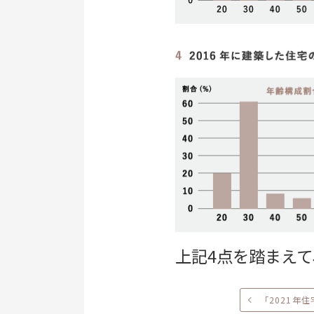
上記4点を踏まえ
「2021年